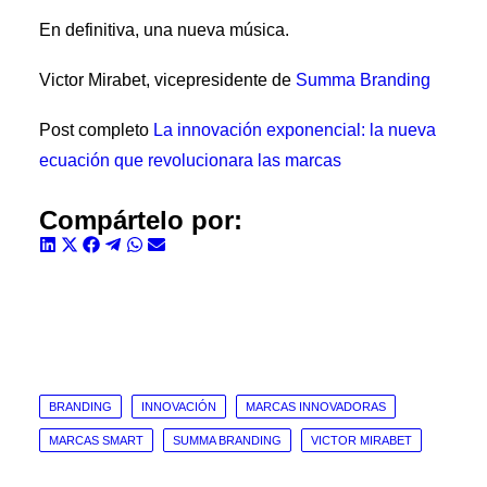
En definitiva, una nueva música.
Victor Mirabet, vicepresidente de
Summa Branding
Post completo
La innovación exponencial: la nueva
ecuación que revolucionara las marcas
Compártelo por:
Compartir
Compartir
Compartir
Compartir
Compartir
Compartir
en
en
en
en
en
en
LinkedIn
X
Facebook
Telegram
WhatsApp
Email
(Twitter)
BRANDING
INNOVACIÓN
MARCAS INNOVADORAS
MARCAS SMART
SUMMA BRANDING
VICTOR MIRABET