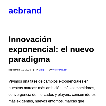
aebrand
Objetivos
Valores
Código Ético
Junta Directiva
Innovación
Vocalías
Contacto
exponencial: el nuevo
Corporativos
Empresas y Partners
paradigma
Profesionales
Colaboradores
Hazte socio
septiembre 11, 2020
|
In
Blog
|
By
Victor Mirabet
Noticias
Blog
Vivimos una fase de cambios exponenciales en

nuestras marcas: más ambición, más competidores,
BrandPulse
BrandSeries
convergencia de mercados y players, consumidores
Eventos
más exigentes, nuevos entornos, marcas que
Radio AEBRAND