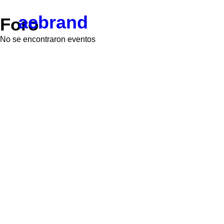
aebrand
Foro
No se encontraron eventos
Objetivos
Valores
Código Ético
Junta Directiva
Vocalías
Contacto
Corporativos
Empresas y Partners
Profesionales
Colaboradores
Hazte socio
Noticias
Blog

BrandPulse
BrandSeries
Eventos
Radio AEBRAND