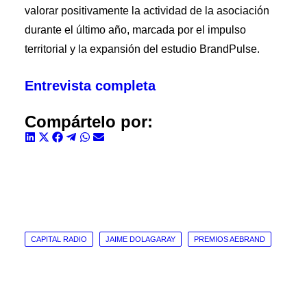
valorar positivamente la actividad de la asociación
durante el último año, marcada por el impulso
territorial y la expansión del estudio BrandPulse.
Entrevista completa
Compártelo por:
Compartir
Compartir
Compartir
Compartir
Compartir
Compartir
en
en
en
en
en
en
LinkedIn
X
Facebook
Telegram
WhatsApp
Email
(Twitter)
CAPITAL RADIO
JAIME DOLAGARAY
PREMIOS AEBRAND