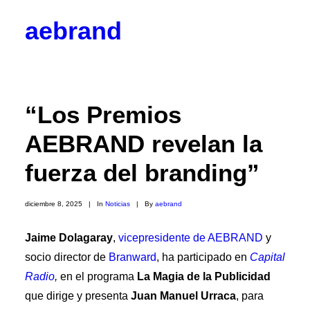
aebrand
Objetivos
Valores
Código Ético
Junta Directiva
“Los Premios
Vocalías
Contacto
AEBRAND revelan la
Corporativos
Empresas y Partners
fuerza del branding”
Profesionales
Colaboradores
Hazte socio
diciembre 8, 2025
|
In
Noticias
|
By
aebrand
Noticias
Blog
Jaime Dolagaray
,
vicepresidente de AEBRAND
y

socio director de
Branward
, ha participado en
Capital
BrandPulse
BrandSeries
Radio
,
en el programa
La Magia de la Publicidad
Eventos
que dirige y presenta
Juan Manuel Urraca
, para
Radio AEBRAND