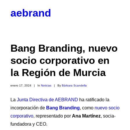
aebrand
Objetivos
Valores
Código Ético
Junta Directiva
Bang Branding, nuevo
Vocalías
Contacto
socio corporativo en
Corporativos
Empresas y Partners
la Región de Murcia
Profesionales
Colaboradores
Hazte socio
enero 17, 2024
|
In
Noticias
|
By
Bárbara Scandella
Noticias
Blog
La
Junta Directiva de AEBRAND
ha ratificado la

incorporación de
Bang Branding
, como
nuevo socio
BrandPulse
BrandSeries
corporativo
, representado por
Ana Martínez
, socia-
Eventos
fundadora y CEO.
Radio AEBRAND