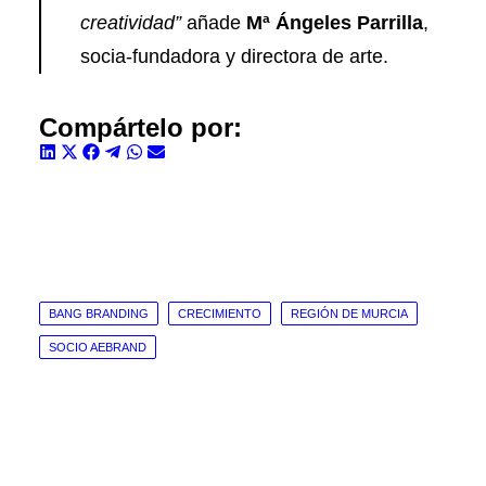
creatividad”
añade
Mª Ángeles Parrilla
,
socia-fundadora y directora de arte.
Compártelo por:
Compartir
Compartir
Compartir
Compartir
Compartir
Compartir
en
en
en
en
en
en
LinkedIn
X
Facebook
Telegram
WhatsApp
Email
(Twitter)
BANG BRANDING
CRECIMIENTO
REGIÓN DE MURCIA
SOCIO AEBRAND