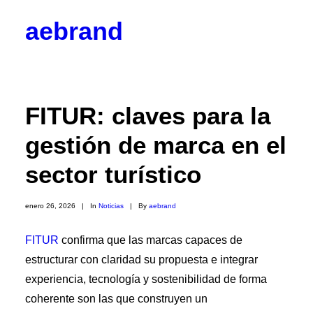
aebrand
Objetivos
Valores
Código Ético
Junta Directiva
FITUR: claves para la
Vocalías
Contacto
gestión de marca en el
Corporativos
Empresas y Partners
sector turístico
Profesionales
Colaboradores
Hazte socio
enero 26, 2026
|
In
Noticias
|
By
aebrand
Noticias
Blog
FITUR
confirma que las marcas capaces de

estructurar con claridad su propuesta e integrar
BrandPulse
BrandSeries
experiencia, tecnología y sostenibilidad de forma
Eventos
coherente son las que construyen un
Radio AEBRAND