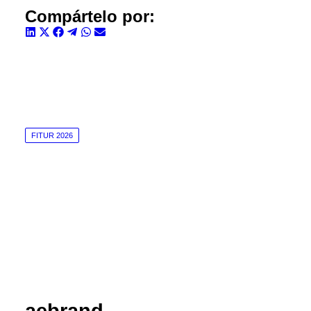
Compártelo por:
Compartir
Compartir
Compartir
Compartir
Compartir
Compartir
en
en
en
en
en
en
LinkedIn
X
Facebook
Telegram
WhatsApp
Email
(Twitter)
FITUR 2026