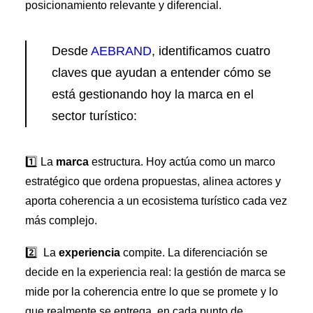
Premios Aebrand
posicionamiento relevante y diferencial.
HAZTE SOCIO
Desde
AEBRAND
, identificamos cuatro
SEARCH
claves que ayudan a entender cómo se
está gestionando hoy la marca en el
sector turístico:
1️⃣ La
marca
estructura. Hoy actúa como un marco
estratégico que ordena propuestas, alinea actores y
aporta coherencia a un ecosistema turístico cada vez
más complejo.
2️⃣ La
experiencia
compite. La diferenciación se
decide en la experiencia real: la gestión de marca se
mide por la coherencia entre lo que se promete y lo
que realmente se entrega, en cada punto de