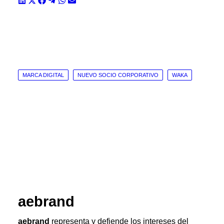
Compartir
Compartir
Compartir
Compartir
Compartir
Compartir
en
en
en
en
en
en
LinkedIn
X
Facebook
Telegram
WhatsApp
Email
(Twitter)
MARCA DIGITAL
NUEVO SOCIO CORPORATIVO
WAKA
aebrand
aebrand
representa y defiende los intereses del