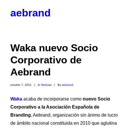
aebrand
Objetivos
Valores
Código Ético
Junta Directiva
Waka nuevo Socio
Vocalías
Contacto
Corporativo de
Corporativos
Empresas y Partners
Aebrand
Profesionales
Colaboradores
Hazte socio
octubre 7, 2021
|
In
Noticias
|
By
aebrand
Noticias
Blog
Waka
acaba de incorporarse como
nuevo Socio

Corporativo a la Asociación Española de
BrandPulse
BrandSeries
Branding
, Aebrand, organización sin ánimo de lucro
Eventos
de ámbito nacional constituida en 2010 que aglutina
Radio AEBRAND