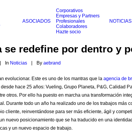
Corporativos
Empresas y Partners
ASOCIADOS
Profesionales
NOTICIAS
a
Colaboradores
Hazte socio
se redefine por dentro y p
|
In
Noticias
|
By
aebrand
n evolucionar. Este es uno de los mantras que la
agencia de b
es desde hace 25 años: Vueling, Grupo Planeta, P&G, Calidad P
tre otros. Por ello ha puesto en marcha una transformación inte
ual. Durante todo un año ha realizado uno de los trabajos más 
io cliente, reinventándose para ser más eficiente, ágil y competi
n nuevo posicionamiento que se ha traducido en una identidad
as y un nuevo espacio de trabajo.