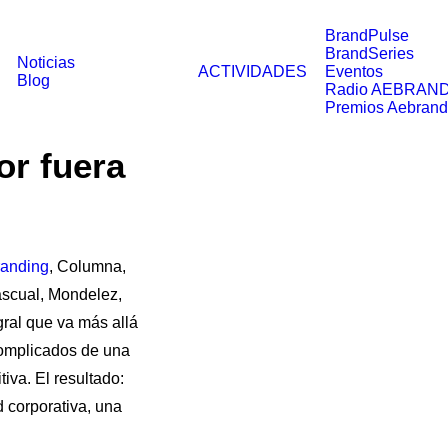
BrandPulse
BrandSeries
Noticias
ACTIVIDADES
Eventos
Blog
Radio AEBRAN
Premios Aebrand
or fuera
randing
, Columna,
ascual, Mondelez,
gral que va más allá
complicados de una
tiva. El resultado:
 corporativa, una