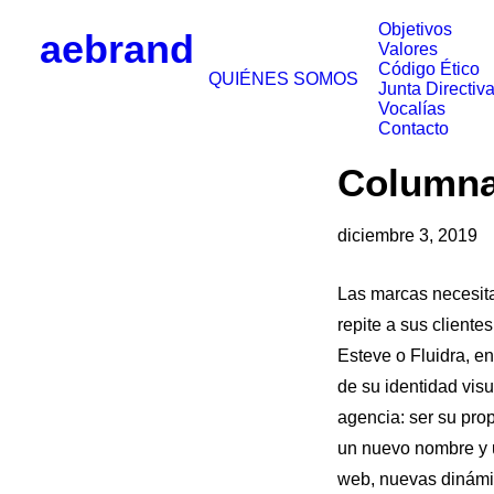
Objetivos
aebrand
Valores
Código Ético
QUIÉNES SOMOS
Junta Directiv
Vocalías
Contacto
Columna 
diciembre 3, 2019
Las marcas necesita
repite a sus client
Esteve o Fluidra, en
de su identidad vis
agencia: ser su prop
un nuevo nombre y u
web, nuevas dinámic