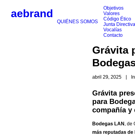
Objetivos
aebrand
Valores
Código Ético
QUIÉNES SOMOS
Junta Directiv
Vocalías
Contacto
Grávita 
Bodega
abril 29, 2025
|
I
Grávita pres
para Bodega
compañía y d
Bodegas LAN
, de
más reputadas de 