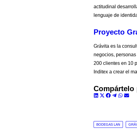
actitudinal desarro
lenguaje de identid
Proyecto Gr
Grávita es la consu
negocios, personas
200 clientes en 10 
Inditex a crear el 
Compártelo 
Compartir
Compartir
Compartir
Compart
Compa
Com
en
en
en
en
en
en
LinkedIn
X
Facebook
Telegra
What
Ema
(Twitter)
BODEGAS LAN
GRÁV