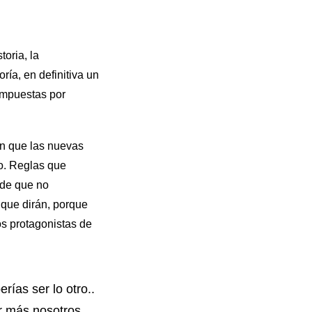
toria, la
ría, en definitiva un
impuestas por
en que las nuevas
no. Reglas que
 de que no
que dirán, porque
los protagonistas de
rías ser lo otro..
er más nosotros