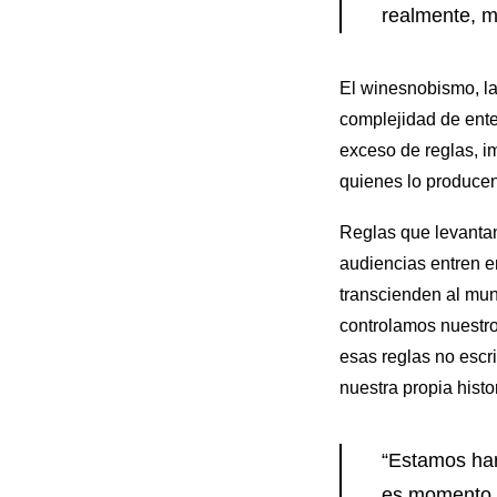
realmente, m
El winesnobismo, la 
complejidad de enten
exceso de reglas, i
quienes lo producen
Reglas que levantan
audiencias entren en
transcienden al mun
controlamos nuestr
esas reglas no escri
nuestra propia hist
“Estamos hart
es momento d