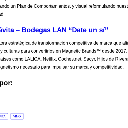
llando un Plan de Comportamientos, y visual reformulando nues
ad.
ávita – Bodegas LAN “Date un sí”
ltora estratégica de transformación competitiva de marca que a
 y culturas para convertirlos en Magnetic Brands™ desde 2017
países como LALIGA, Netflix, Coches.net, Sacyr, Hijos de Rive
magnetismo necesario para impulsar su marca y competitividad.
por:
ir
rtir
partir
m
sApp
il
ITA
VINO