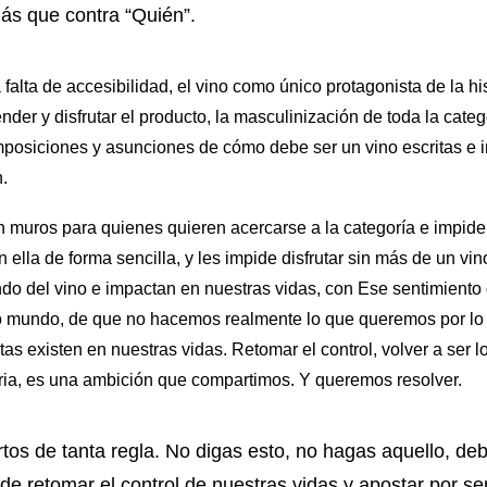
ás que contra “Quién”.
falta de accesibilidad, el vino como único protagonista de la his
der y disfrutar el producto, la masculinización de toda la catego
mposiciones y asunciones de cómo debe ser un vino escritas e 
.
 muros para quienes quieren acercarse a la categoría e impid
 ella de forma sencilla, y les impide disfrutar sin más de un vi
do del vino e impactan en nuestras vidas, con Ese sentimiento
o mundo, de que no hacemos realmente lo que queremos por lo 
tas existen en nuestras vidas. Retomar el control, volver a ser 
oria, es una ambición que compartimos. Y queremos resolver.
os de tanta regla. No digas esto, no hagas aquello, debe
e retomar el control de nuestras vidas y apostar por s