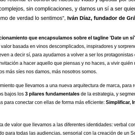
complejos, sin complicaciones, y darnos un sí a ser qu
como de verdad lo sentimos”,
Iván Díaz, fundador de Grá
ionamiento que encapsulamos sobre el tagline ‘Date un sí’
valor basada en vinos descomplicados, inspiradores y sorprend
even a decir sí, para ayudarnos a volver a ser los protagonistas
invitación a hacer aquello que piensas y no haces, a vivir quién
tos más síes nos damos, más nosotros somos.
iento que llevamos a una nueva arquitectura de marca, para r
os bajos los
3 pilares fundamentales
de la estrategia, y segme
as para conectar con ellas de forma más eficiente:
Simplificar, I
 de valor que llevamos a las diferentes identidades: verbal con
do para todas las audiencias, sensorial con la creación de un S