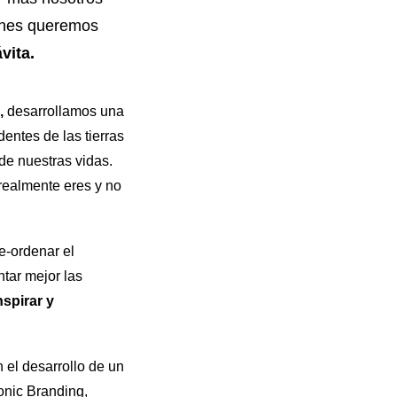
ienes queremos
vita.
,
desarrollamos una
entes de las tierras
 de nuestras vidas.
 realmente eres y no
e-ordenar el
ntar mejor las
nspirar y
 el desarrollo de un
onic Branding,