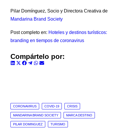
Pilar Domínguez, Socio y Directora Creativa de
Mandarina Brand Society
Post completo en:
Hoteles y destinos turísticos:
branding en tiempos de coronavirus
Compártelo por:
Compartir
Compartir
Compartir
Compartir
Compartir
Compartir
en
en
en
en
en
en
LinkedIn
X
Facebook
Telegram
WhatsApp
Email
(Twitter)
CORONAVIRUS
COVID-19
CRISIS
MANDARINA BRAND SOCIETY
MARCA DESTINO
PILAR DOMINGUEZ
TURISMO