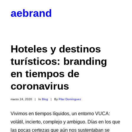
aebrand
Objetivos
Valores
Código Ético
Junta Directiva
Hoteles y destinos
Vocalías
Contacto
turísticos: branding
Corporativos
Empresas y Partners
en tiempos de
Profesionales
Colaboradores
coronavirus
Hazte socio
Noticias
marzo 24, 2020
|
In
Blog
|
By
Pilar Domínguez
Blog

BrandPulse
Vivimos en tiempos líquidos, un entorno VUCA:
BrandSeries
volátil, incierto, complejo y ambiguo. Días en los que
Eventos
Radio AEBRAND
las pocas certezas que aún nos sustentaban se