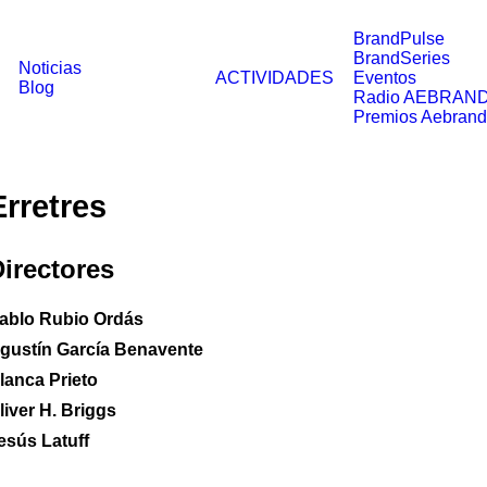
BrandPulse
BrandSeries
Noticias
ACTIVIDADES
Eventos
Blog
Radio AEBRAN
Premios Aebrand
Erretres
irectores
ablo Rubio Ordás
gustín García Benavente
lanca Prieto
liver H. Briggs
esús Latuff