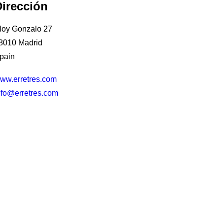
Dirección
loy Gonzalo 27
8010 Madrid
pain
ww.erretres.com
nfo@erretres.com