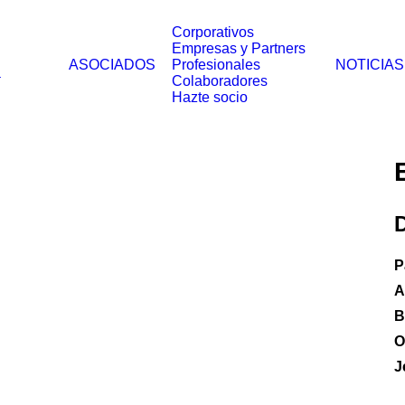
Corporativos
Empresas y Partners
ASOCIADOS
Profesionales
NOTICIAS
a
Colaboradores
Hazte socio
D
P
A
B
O
J