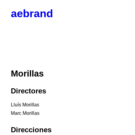
aebrand
Objetivos
Valores
Código Ético
Junta Directiva
Vocalías
Contacto
Corporativos
Empresas y Partners
Morillas
Profesionales
Colaboradores
Hazte socio
Directores
Noticias
Blog
Lluís Morillas

BrandPulse
Marc Morillas
BrandSeries
Eventos
Direcciones
Radio AEBRAND