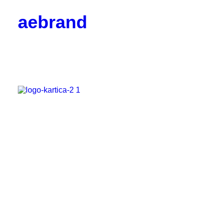
aebrand
Objetivos
Valores
Código Ético
Junta Directiva
Vocalías
Contacto
Corporativos
Empresas y Partners
Profesionales
Colaboradores
Hazte socio
Noticias
Blog

BrandPulse
BrandSeries
Eventos
Radio AEBRAND