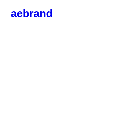
aebrand
Objetivos
Valores
Código Ético
Junta Directiva
Vocalías
Contacto
Corporativos
Empresas y Partners
Profesionales
Colaboradores
Hazte socio
Noticias
Blog

BrandPulse
BrandSeries
Eventos
Radio AEBRAND