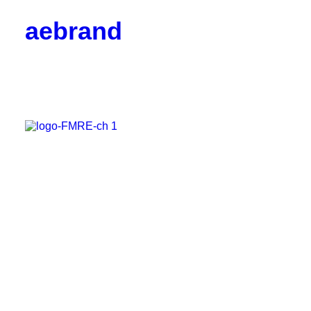
aebrand
Objetivos
Valores
Código Ético
Junta Directiva
Vocalías
Contacto
Corporativos
Empresas y Partners
Profesionales
Colaboradores
Hazte socio
Noticias
Blog

BrandPulse
BrandSeries
Eventos
Radio AEBRAND